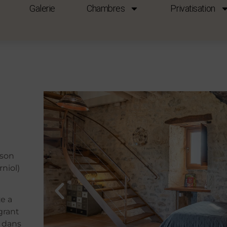
Galerie
Chambres
Privatisation
ison
niol)
ze a
grant
 dans