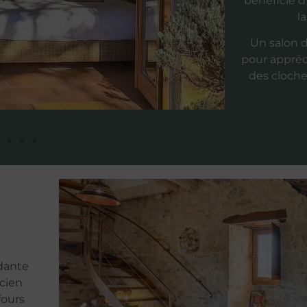
bénéficie d
l
Un salon d
pour appréc
des cloche
dante
cien
fours