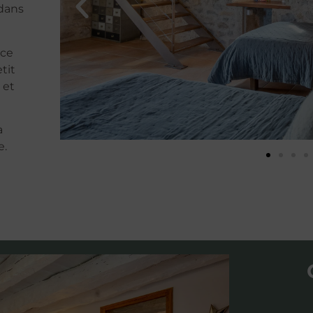
 dans
ace
tit
 et
a
e.