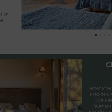
salon
me.
C
Aménagée d
le rez-de-c
XVIIIe s
l’authent