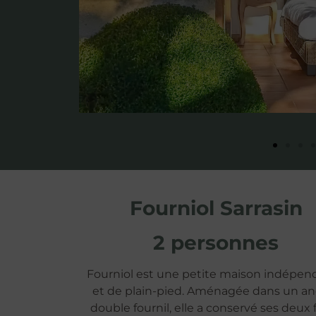
Fourniol Sarrasin
2 personnes
Fourniol est une petite maison indépen
et de plain-pied. Aménagée dans un an
double fournil, elle a conservé ses deux 